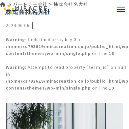
>
パートナー会社
>
株式会社名大社
Tog
株式会社名大社
2024.06.06
Warning
: Undefined array key 0 in
/home/xs793629/miracreation.co.jp/public_html/wp
content/themes/wp-min/single.php
on line
18
Warning
: Attempt to read property "term_id" on null
in
/home/xs793629/miracreation.co.jp/public_html/wp
content/themes/wp-min/single.php
on line
19